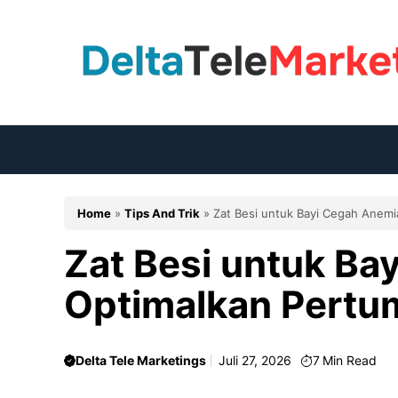
Langsung
ke
isi
Home
»
Tips And Trik
»
Zat Besi untuk Bayi Cegah Anem
Zat Besi untuk Ba
Optimalkan Pertu
Delta Tele Marketings
Juli 27, 2026
7
Min Read