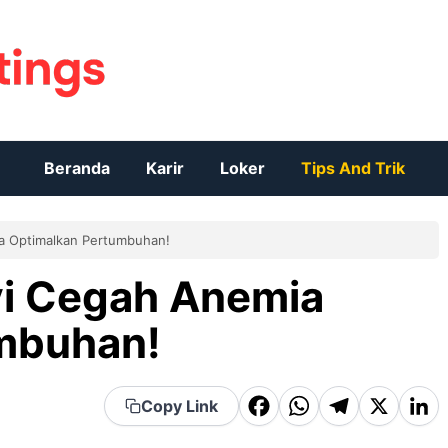
Beranda
Karir
Loker
Tips And Trik
ia Optimalkan Pertumbuhan!
yi Cegah Anemia
mbuhan!
F
W
T
X
Li
Copy Link
a
h
el
n