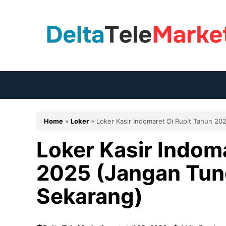
Langsung
ke
isi
Home
»
Loker
»
Loker Kasir Indomaret Di Rupit Tahun 20
Loker Kasir Indom
2025 (Jangan Tund
Sekarang)