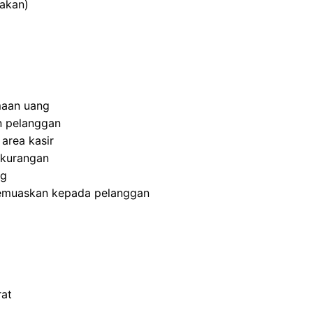
makan)
maan uang
n pelanggan
area kasir
ekurangan
ng
emuaskan kepada pelanggan
rat