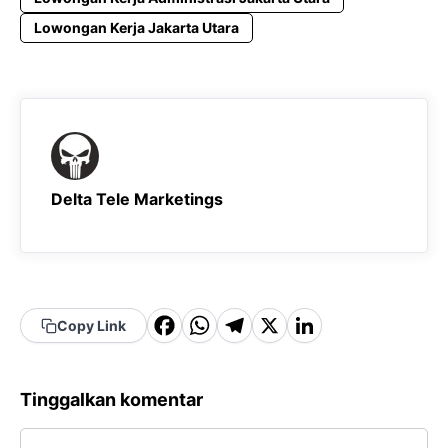
Lowongan Kerja Jakarta Utara
Delta Tele Marketings
F
W
T
X
Li
Copy Link
a
h
el
n
c
a
e
k
Tinggalkan komentar
e
t
g
e
Komentar