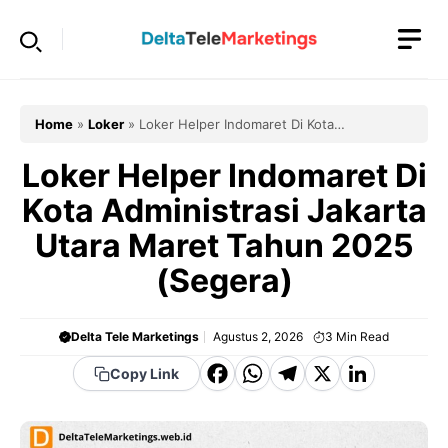
Langsung
ke
isi
Home
»
Loker
»
Loker Helper Indomaret Di Kota
Administrasi Jakarta Utara Maret Tahun 2025 (Segera)
Loker Helper Indomaret Di
Kota Administrasi Jakarta
Utara Maret Tahun 2025
(Segera)
Delta Tele Marketings
Agustus 2, 2026
3
Min Read
F
W
T
X
Li
Copy Link
a
h
el
n
c
a
e
k