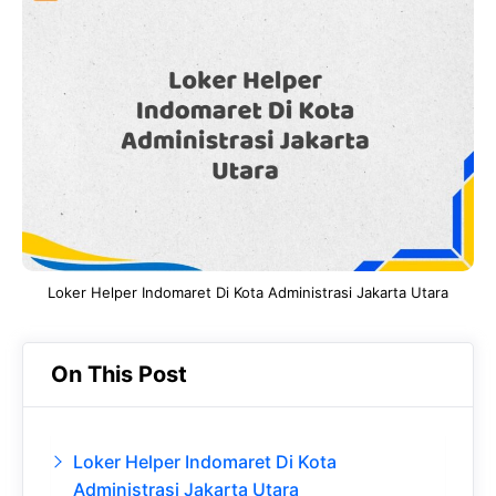
e
t
g
e
b
s
r
d
o
A
a
In
o
p
m
k
p
Loker Helper Indomaret Di Kota Administrasi Jakarta Utara
On This Post
Loker Helper Indomaret Di Kota
Administrasi Jakarta Utara