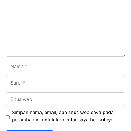
b
s
r
d
o
A
a
In
o
p
m
k
p
Nama
Surel
Situs
web
Simpan nama, email, dan situs web saya pada
peramban ini untuk komentar saya berikutnya.