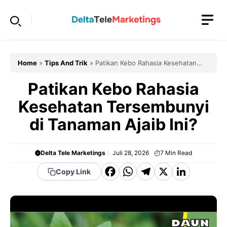
Langsung
ke
isi
Home
»
Tips And Trik
»
Patikan Kebo Rahasia Kesehatan
Tersembunyi di Tanaman Ajaib Ini?
Patikan Kebo Rahasia
Kesehatan Tersembunyi
di Tanaman Ajaib Ini?
Delta Tele Marketings
Juli 28, 2026
7
Min Read
F
W
T
X
Li
Copy Link
a
h
el
n
c
a
e
k
e
t
g
e