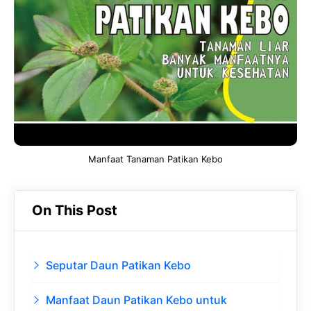
b
s
r
d
o
A
a
In
o
p
m
k
p
Manfaat Tanaman Patikan Kebo
On This Post
Seputar Daun Patikan Kebo
Manfaat Daun Patikan Kebo untuk