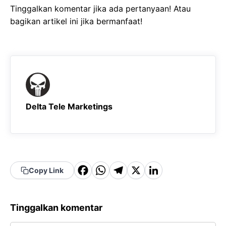
Tinggalkan komentar jika ada pertanyaan! Atau
bagikan artikel ini jika bermanfaat!
Delta Tele Marketings
F
W
T
X
Li
Copy Link
a
h
el
n
c
a
e
k
Tinggalkan komentar
e
t
g
e