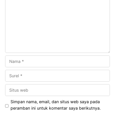
Komentar
b
s
r
d
o
A
a
In
o
p
m
k
p
Nama
Surel
Situs
web
Simpan nama, email, dan situs web saya pada
peramban ini untuk komentar saya berikutnya.