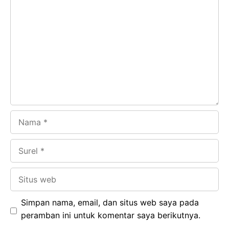
Komentar
b
s
r
d
o
A
a
In
o
p
m
k
p
Nama
Surel
Situs
web
Simpan nama, email, dan situs web saya pada
peramban ini untuk komentar saya berikutnya.