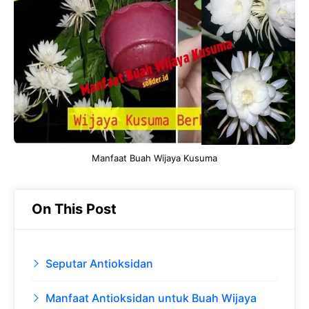
b
s
r
d
o
A
a
In
o
p
m
k
p
Manfaat Buah Wijaya Kusuma
On This Post
Seputar Antioksidan
Manfaat Antioksidan untuk Buah Wijaya