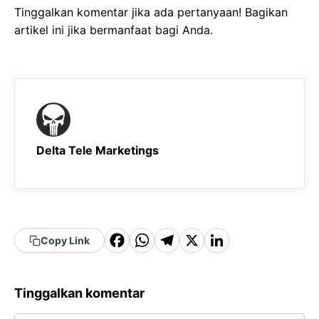
Tinggalkan komentar jika ada pertanyaan! Bagikan
artikel ini jika bermanfaat bagi Anda.
Delta Tele Marketings
F
W
T
X
Li
Copy Link
a
h
el
n
c
a
e
k
Tinggalkan komentar
e
t
g
e