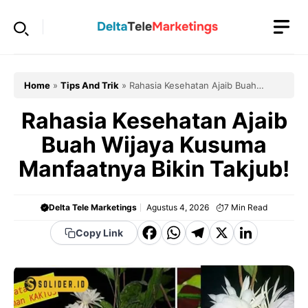
Langsung
ke
isi
Home
»
Tips And Trik
»
Rahasia Kesehatan Ajaib Buah
Wijaya Kusuma Manfaatnya Bikin Takjub!
Rahasia Kesehatan Ajaib
Buah Wijaya Kusuma
Manfaatnya Bikin Takjub!
Delta Tele Marketings
Agustus 4, 2026
7
Min Read
F
W
T
X
Li
Copy Link
a
h
el
n
c
a
e
k
e
t
g
e