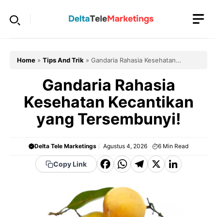
Langsung
ke
isi
Home
»
Tips And Trik
»
Gandaria Rahasia Kesehatan
Kecantikan yang Tersembunyi!
Gandaria Rahasia
Kesehatan Kecantikan
yang Tersembunyi!
Delta Tele Marketings
Agustus 4, 2026
6
Min Read
F
W
T
X
Li
Copy Link
a
h
el
n
c
a
e
k
e
t
g
e