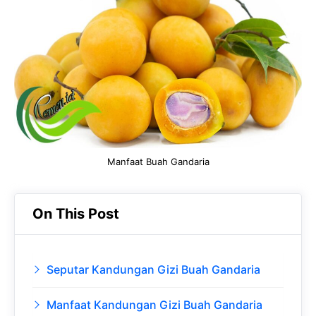
b
s
r
d
o
A
a
In
o
p
m
k
p
Manfaat Buah Gandaria
On This Post
Seputar Kandungan Gizi Buah Gandaria
Manfaat Kandungan Gizi Buah Gandaria