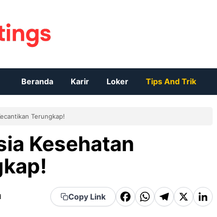
Beranda
Karir
Loker
Tips And Trik
ecantikan Terungkap!
sia Kesehatan
gkap!
F
W
T
X
Li
Copy Link
d
a
h
el
n