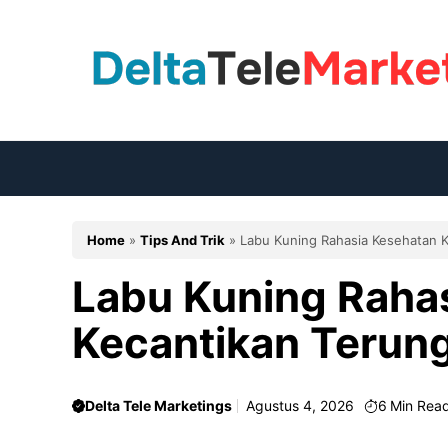
Langsung
ke
isi
Home
»
Tips And Trik
»
Labu Kuning Rahasia Kesehatan K
Labu Kuning Raha
Kecantikan Terun
Delta Tele Marketings
Agustus 4, 2026
6
Min Rea