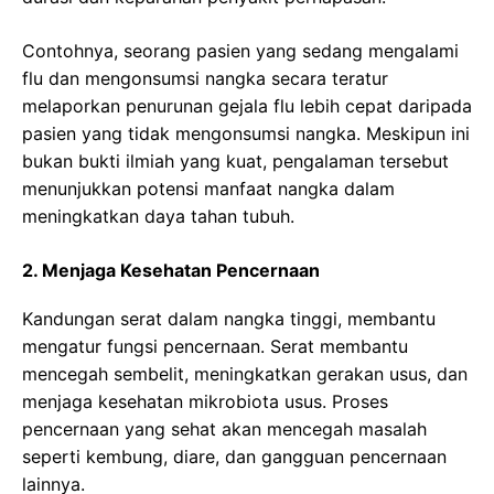
Contohnya, seorang pasien yang sedang mengalami
flu dan mengonsumsi nangka secara teratur
melaporkan penurunan gejala flu lebih cepat daripada
pasien yang tidak mengonsumsi nangka. Meskipun ini
bukan bukti ilmiah yang kuat, pengalaman tersebut
menunjukkan potensi manfaat nangka dalam
meningkatkan daya tahan tubuh.
2. Menjaga Kesehatan Pencernaan
Kandungan serat dalam nangka tinggi, membantu
mengatur fungsi pencernaan. Serat membantu
mencegah sembelit, meningkatkan gerakan usus, dan
menjaga kesehatan mikrobiota usus. Proses
pencernaan yang sehat akan mencegah masalah
seperti kembung, diare, dan gangguan pencernaan
lainnya.