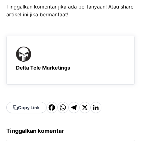
Tinggalkan komentar jika ada pertanyaan! Atau share
artikel ini jika bermanfaat!
Delta Tele Marketings
F
W
T
X
Li
Copy Link
a
h
el
n
c
a
e
k
Tinggalkan komentar
e
t
g
e