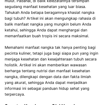
mulut. Padahal, di balik kelezatannya tersimpan
segudang manfaat kesehatan yang luar biasa.
Tahukah Anda betapa beragamnya khasiat nangka
bagi tubuh? Artikel ini akan mengungkap rahasia di
balik manfaat nangka yang mungkin belum Anda
ketahui, sehingga Anda dapat menghargai dan
memanfaatkan buah tropis ini secara maksimal.
Memahami manfaat nangka tak hanya penting bagi
pecinta kuliner, tetapi juga bagi siapa pun yang ingin
menjaga kesehatan dan kesejahteraan tubuh secara
holistik. Artikel ini akan memberikan wawasan
berharga tentang nutrisi dan manfaat kesehatan
nangka, dilengkapi dengan data dan fakta ilmiah
yang akurat, sehingga Anda dapat menjadikan
informasi ini sebagai panduan hidup sehat yang
terpercaya.