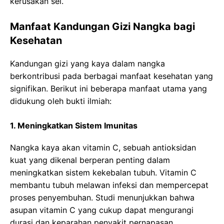
kerusakan sel.
Manfaat Kandungan Gizi Nangka bagi
Kesehatan
Kandungan gizi yang kaya dalam nangka
berkontribusi pada berbagai manfaat kesehatan yang
signifikan. Berikut ini beberapa manfaat utama yang
didukung oleh bukti ilmiah:
1. Meningkatkan Sistem Imunitas
Nangka kaya akan vitamin C, sebuah antioksidan
kuat yang dikenal berperan penting dalam
meningkatkan sistem kekebalan tubuh. Vitamin C
membantu tubuh melawan infeksi dan mempercepat
proses penyembuhan. Studi menunjukkan bahwa
asupan vitamin C yang cukup dapat mengurangi
durasi dan keparahan penyakit pernapasan.