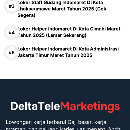
Loker Staff Gudang Indomaret Di Kota
Lhokseumawe Maret Tahun 2025 (Cek
Segera)
Loker Helper Indomaret Di Kota Cimahi Maret
Tahun 2025 (Lamar Sekarang)
Loker Helper Indomaret Di Kota Administrasi
Jakarta Timur Maret Tahun 2025
Lowongan kerja terbaru! Gaji besar, kerja
nyaman, dan peluang karier luas menanti Anda.