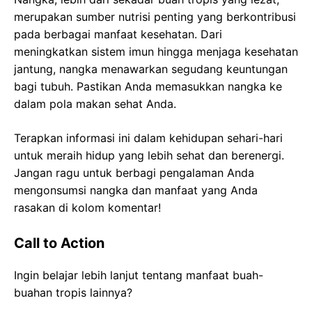
merupakan sumber nutrisi penting yang berkontribusi
pada berbagai manfaat kesehatan. Dari
meningkatkan sistem imun hingga menjaga kesehatan
jantung, nangka menawarkan segudang keuntungan
bagi tubuh. Pastikan Anda memasukkan nangka ke
dalam pola makan sehat Anda.
Terapkan informasi ini dalam kehidupan sehari-hari
untuk meraih hidup yang lebih sehat dan berenergi.
Jangan ragu untuk berbagi pengalaman Anda
mengonsumsi nangka dan manfaat yang Anda
rasakan di kolom komentar!
Call to Action
Ingin belajar lebih lanjut tentang manfaat buah-
buahan tropis lainnya?