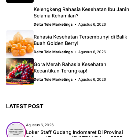
Kelengkeng Rahasia Kesehatan Ibu Janin
Selama Kehamilan?
Delta Tele Marketings
Agustus 6, 2026
Rahasia Kesehatan Tersembunyi di Balik
Buah Golden Berry!
Delta Tele Marketings
Agustus 6, 2026
Gora Merah Rahasia Kesehatan
Kecantikan Terungkap!
Delta Tele Marketings
Agustus 6, 2026
LATEST POST
Agustus 6, 2026
Loker Staff Gudang Indomaret Di Provinsi