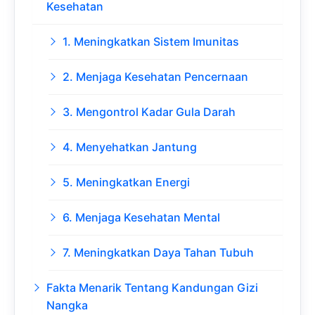
Kesehatan
1. Meningkatkan Sistem Imunitas
2. Menjaga Kesehatan Pencernaan
3. Mengontrol Kadar Gula Darah
4. Menyehatkan Jantung
5. Meningkatkan Energi
6. Menjaga Kesehatan Mental
7. Meningkatkan Daya Tahan Tubuh
Fakta Menarik Tentang Kandungan Gizi
Nangka