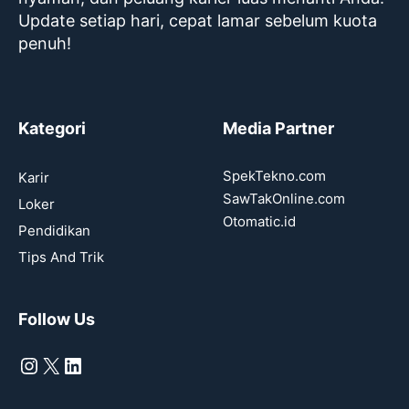
Update setiap hari, cepat lamar sebelum kuota
penuh!
Kategori
Media Partner
SpekTekno.com
Karir
SawTakOnline.com
Loker
Otomatic.id
Pendidikan
Tips And Trik
Follow Us
Instagram
X
LinkedIn