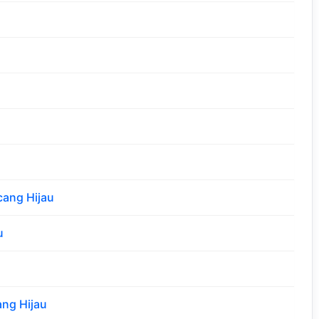
cang Hijau
u
ng Hijau