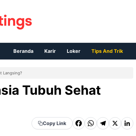
Beranda
Karir
Loker
Tips And Trik
t Langsing?
asia Tubuh Sehat
F
W
T
X
Li
Copy Link
a
h
el
n