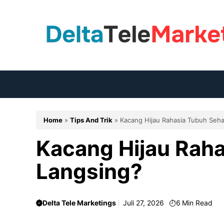
Langsung
ke
isi
Home
»
Tips And Trik
»
Kacang Hijau Rahasia Tubuh Seha
Kacang Hijau Rah
Langsing?
Delta Tele Marketings
Juli 27, 2026
6
Min Read