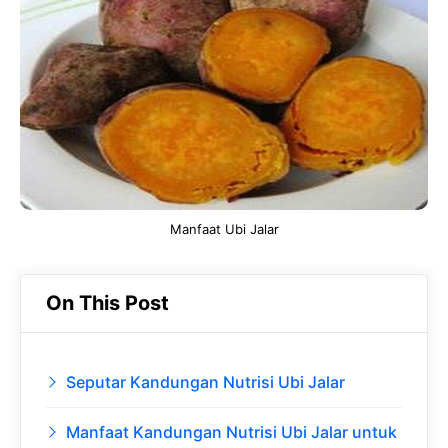
b
s
r
d
o
A
a
In
o
p
m
k
p
Manfaat Ubi Jalar
On This Post
Seputar Kandungan Nutrisi Ubi Jalar
Manfaat Kandungan Nutrisi Ubi Jalar untuk