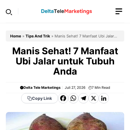
Langsung
ke
isi
Home
»
Tips And Trik
»
Manis Sehat! 7 Manfaat Ubi Jalar
untuk Tubuh Anda
Manis Sehat! 7 Manfaat
Ubi Jalar untuk Tubuh
Anda
Delta Tele Marketings
Juli 27, 2026
7
Min Read
F
W
T
X
Li
Copy Link
a
h
el
n
c
a
e
k
e
t
g
e