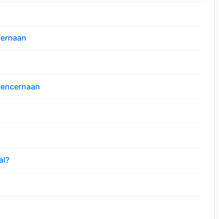
ernaan
Pencernaan
al?