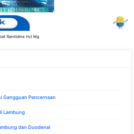
at Ranitidine Hcl Mg
si Gangguan Pencernaan
 di Lambung
ambung dan Duodenal