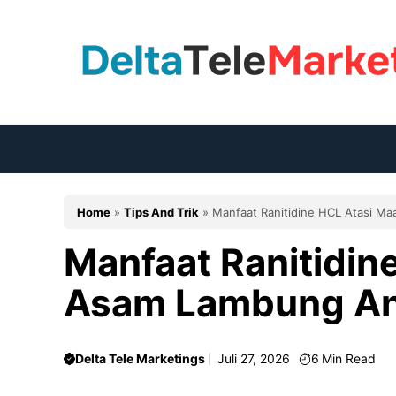
Langsung
ke
isi
Home
»
Tips And Trik
»
Manfaat Ranitidine HCL Atasi 
Manfaat Ranitidin
Asam Lambung A
Delta Tele Marketings
Juli 27, 2026
6
Min Read