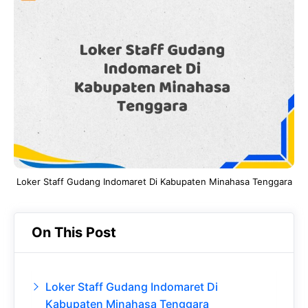
e
t
g
e
b
s
r
d
o
A
a
In
o
p
m
k
p
Loker Staff Gudang Indomaret Di Kabupaten Minahasa Tenggara
On This Post
Loker Staff Gudang Indomaret Di
Kabupaten Minahasa Tenggara