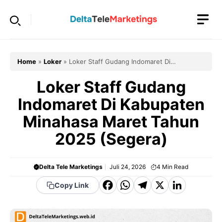
Langsung
ke
isi
Home
»
Loker
»
Loker Staff Gudang Indomaret Di
Kabupaten Minahasa Maret Tahun 2025 (Segera)
Loker Staff Gudang
Indomaret Di Kabupaten
Minahasa Maret Tahun
2025 (Segera)
Delta Tele Marketings
Juli 24, 2026
4
Min Read
F
W
T
X
Li
Copy Link
a
h
el
n
c
a
e
k