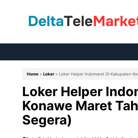
Langsung
ke
isi
Home
»
Loker
»
Loker Helper Indomaret Di Kabupaten K
Loker Helper Indo
Konawe Maret Tah
Segera)