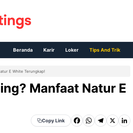
Beranda
Karir
Loker
Tips And Trik
Natur E White Terungkap!
wing? Manfaat Natur E
F
W
T
X
Li
Copy Link
a
h
el
n