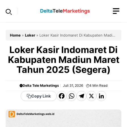
Langsung
ke
isi
Home
»
Loker
»
Loker Kasir Indomaret Di Kabupaten Madiun
Maret Tahun 2025 (Segera)
Loker Kasir Indomaret Di
Kabupaten Madiun Maret
Tahun 2025 (Segera)
Delta Tele Marketings
Juli 31, 2026
4
Min Read
F
W
T
X
Li
Copy Link
a
h
el
n
c
a
e
k
e
t
g
e