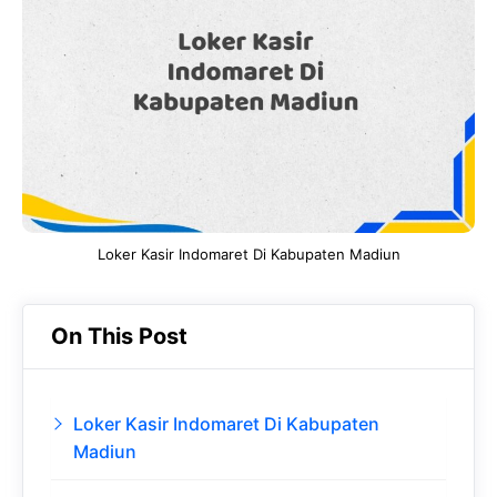
b
s
r
d
o
A
a
In
o
p
m
k
p
Loker Kasir Indomaret Di Kabupaten Madiun
On This Post
Loker Kasir Indomaret Di Kabupaten
Madiun