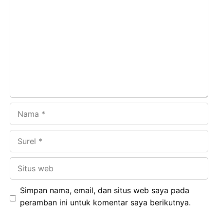
b
s
r
d
o
A
a
In
o
p
m
k
p
Nama
Surel
Situs
web
Simpan nama, email, dan situs web saya pada
peramban ini untuk komentar saya berikutnya.