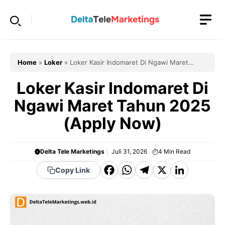
Langsung
ke
isi
Home
»
Loker
»
Loker Kasir Indomaret Di Ngawi Maret
Tahun 2025 (Apply Now)
Loker Kasir Indomaret Di
Ngawi Maret Tahun 2025
(Apply Now)
Delta Tele Marketings
Juli 31, 2026
4
Min Read
F
W
T
X
Li
Copy Link
a
h
el
n
c
a
e
k
e
t
g
e