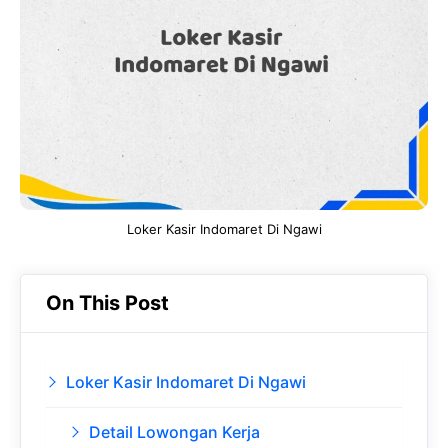
b
s
r
d
o
A
a
In
o
p
m
k
p
Loker Kasir Indomaret Di Ngawi
On This Post
Loker Kasir Indomaret Di Ngawi
Detail Lowongan Kerja