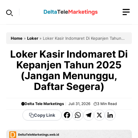
Langsung
ke
isi
Home
»
Loker
»
Loker Kasir Indomaret Di Kepanjen Tahun
2025 (Jangan Menunggu, Daftar Segera)
Loker Kasir Indomaret Di
Kepanjen Tahun 2025
(Jangan Menunggu,
Daftar Segera)
Delta Tele Marketings
Juli 31, 2026
3
Min Read
F
W
T
X
Li
Copy Link
a
h
el
n
c
a
e
k