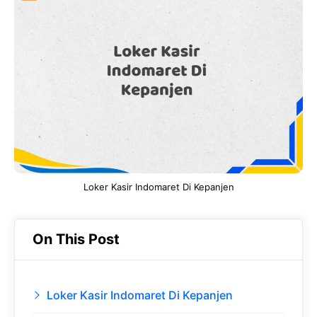
e
t
g
e
b
s
r
d
o
A
a
In
o
p
m
k
p
Loker Kasir Indomaret Di Kepanjen
On This Post
Loker Kasir Indomaret Di Kepanjen