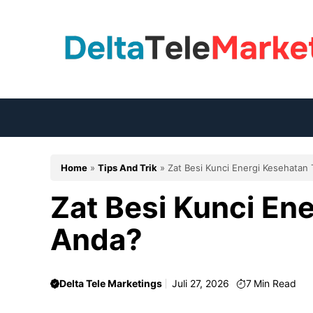
Langsung
ke
isi
Home
»
Tips And Trik
»
Zat Besi Kunci Energi Kesehatan
Zat Besi Kunci En
Anda?
Delta Tele Marketings
Juli 27, 2026
7
Min Read