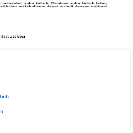
faat Zat Besi
ubuh
uh