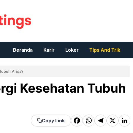
Beranda
Karir
Loker
Tips And Trik
 Tubuh Anda?
ergi Kesehatan Tubuh
F
W
T
X
Li
Copy Link
a
h
el
n