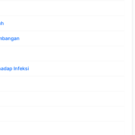
uh
embangan
adap Infeksi