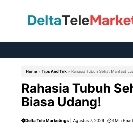
Langsung
ke
isi
Home
»
Tips And Trik
»
Rahasia Tubuh Sehat Manfaat Lua
Rahasia Tubuh Se
Biasa Udang!
Delta Tele Marketings
Agustus 7, 2026
6
Min Rea