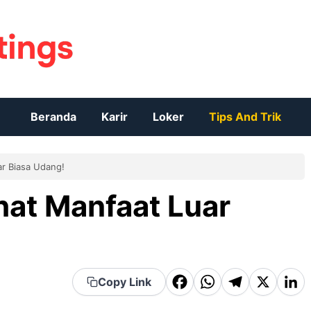
Beranda
Karir
Loker
Tips And Trik
r Biasa Udang!
hat Manfaat Luar
F
W
T
X
Li
Copy Link
d
a
h
el
n