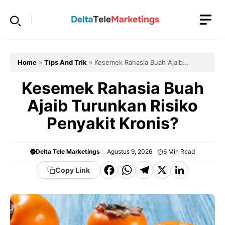
Langsung
ke
isi
Home
»
Tips And Trik
»
Kesemek Rahasia Buah Ajaib
Turunkan Risiko Penyakit Kronis?
Kesemek Rahasia Buah
Ajaib Turunkan Risiko
Penyakit Kronis?
Delta Tele Marketings
Agustus 9, 2026
6
Min Read
F
W
T
X
Li
Copy Link
a
h
el
n
c
a
e
k
e
t
g
e