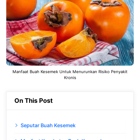
b
s
r
d
o
A
a
In
o
p
m
k
p
Manfaat Buah Kesemek Untuk Menurunkan Risiko Penyakit
Kronis
On This Post
Seputar Buah Kesemek