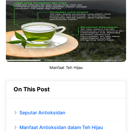
b
s
r
d
o
A
a
In
o
p
m
k
p
Manfaat Teh Hijau
On This Post
Seputar Antioksidan
Manfaat Antioksidan dalam Teh Hijau