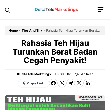
Langsung
ke
isi
Home
»
Tips And Trik
»
Rahasia Teh Hijau Turunkan Berat
Badan Cegah Penyakit!
Rahasia Teh Hijau
Turunkan Berat Badan
Cegah Penyakit!
Delta Tele Marketings
Juli 30, 2026
7
Min Read
F
W
T
X
Li
Copy Link
a
h
el
n
c
a
e
k
e
t
g
e