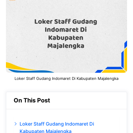
e
t
g
e
b
s
r
d
o
A
a
In
o
p
m
k
p
Loker Staff Gudang Indomaret Di Kabupaten Majalengka
On This Post
Loker Staff Gudang Indomaret Di
Kabupaten Majalengka