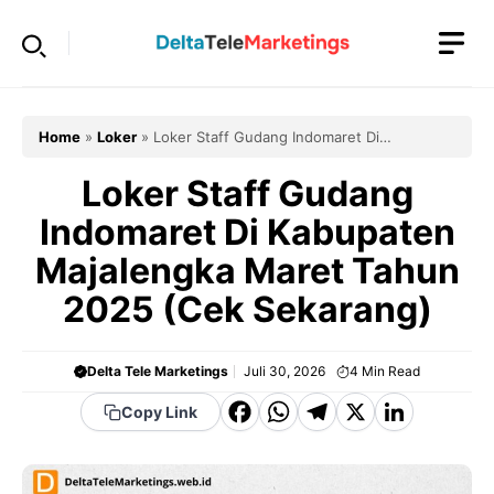
Langsung
ke
isi
Home
»
Loker
»
Loker Staff Gudang Indomaret Di
Kabupaten Majalengka Maret Tahun 2025 (Cek Sekarang)
Loker Staff Gudang
Indomaret Di Kabupaten
Majalengka Maret Tahun
2025 (Cek Sekarang)
Delta Tele Marketings
Juli 30, 2026
4
Min Read
F
W
T
X
Li
Copy Link
a
h
el
n
c
a
e
k