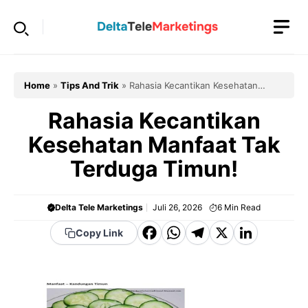
Langsung
ke
isi
Home
»
Tips And Trik
»
Rahasia Kecantikan Kesehatan
Manfaat Tak Terduga Timun!
Rahasia Kecantikan
Kesehatan Manfaat Tak
Terduga Timun!
Delta Tele Marketings
Juli 26, 2026
6
Min Read
F
W
T
X
Li
Copy Link
a
h
el
n
c
a
e
k
e
t
g
e