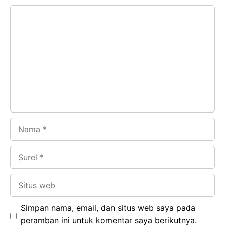
e
t
g
e
Komentar
b
s
r
d
o
A
a
In
o
p
m
k
p
Nama
Surel
Situs
web
Simpan nama, email, dan situs web saya pada
peramban ini untuk komentar saya berikutnya.