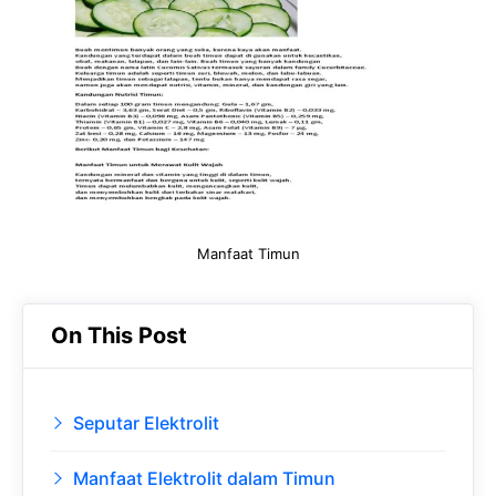
b
s
r
d
o
A
a
In
o
p
m
k
p
Manfaat Timun
On This Post
Seputar Elektrolit
Manfaat Elektrolit dalam Timun