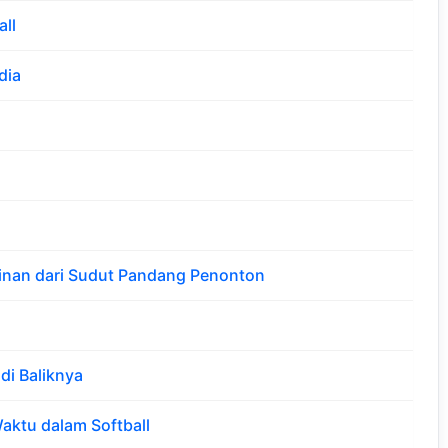
ll
dia
inan dari Sudut Pandang Penonton
di Baliknya
aktu dalam Softball