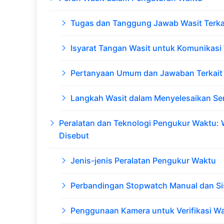
Tugas dan Tanggung Jawab Wasit Terk
Isyarat Tangan Wasit untuk Komunikasi
Pertanyaan Umum dan Jawaban Terkait
Langkah Wasit dalam Menyelesaikan S
Peralatan dan Teknologi Pengukur Waktu:
Disebut
Jenis-jenis Peralatan Pengukur Waktu
Perbandingan Stopwatch Manual dan Si
Penggunaan Kamera untuk Verifikasi W