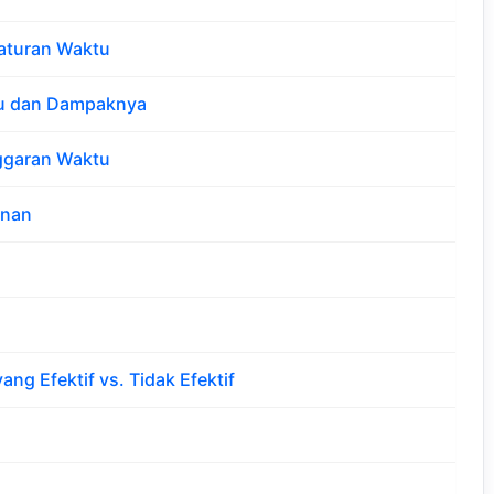
aturan Waktu
tu dan Dampaknya
nggaran Waktu
inan
ng Efektif vs. Tidak Efektif