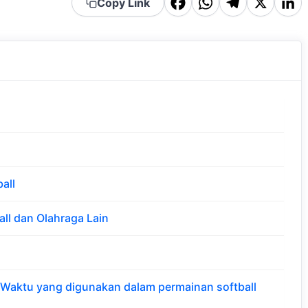
F
W
T
X
Li
Copy Link
a
h
el
n
c
a
e
k
e
t
g
e
b
s
r
dI
o
A
a
n
o
p
m
k
p
all
all dan Olahraga Lain
Waktu yang digunakan dalam permainan softball