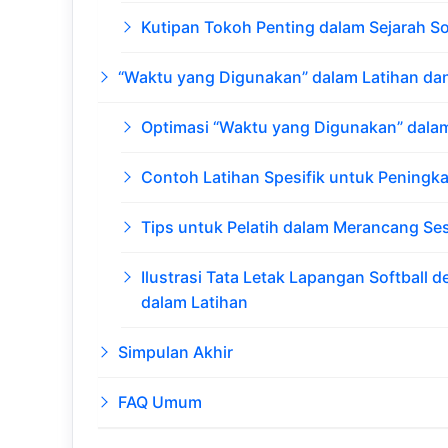
Kutipan Tokoh Penting dalam Sejarah So
“Waktu yang Digunakan” dalam Latihan d
Optimasi “Waktu yang Digunakan” dalam
Contoh Latihan Spesifik untuk Peningka
Tips untuk Pelatih dalam Merancang Sesi
Ilustrasi Tata Letak Lapangan Softbal
dalam Latihan
Simpulan Akhir
FAQ Umum