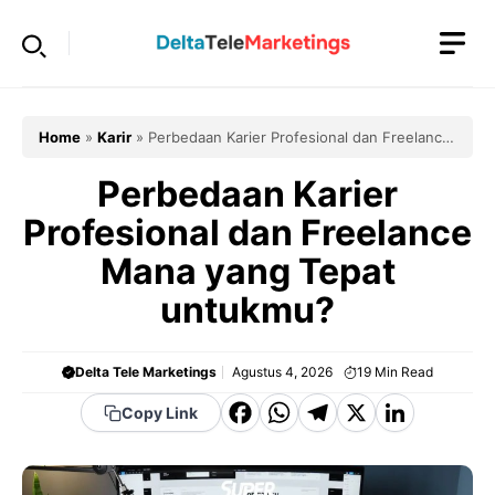
Langsung
ke
isi
Home
»
Karir
»
Perbedaan Karier Profesional dan Freelance
Mana yang Tepat untukmu?
Perbedaan Karier
Profesional dan Freelance
Mana yang Tepat
untukmu?
Delta Tele Marketings
Agustus 4, 2026
19
Min Read
F
W
T
X
Li
Copy Link
a
h
el
n
c
a
e
k