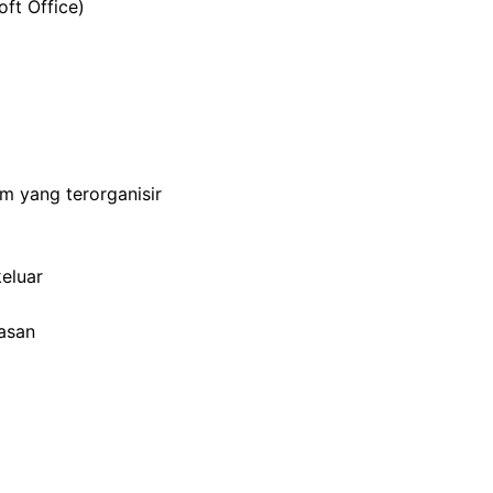
ft Office)
 yang terorganisir
eluar
asan