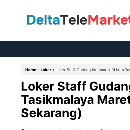
Langsung
ke
isi
Home
»
Loker
»
Loker Staff Gudang Indomaret Di Kota T
Loker Staff Gudan
Tasikmalaya Mare
Sekarang)