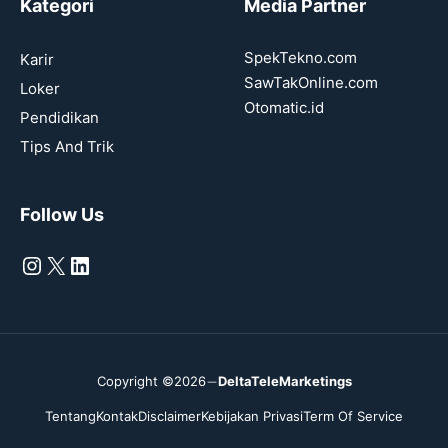
Kategori
Media Partner
SpekTekno.com
Karir
SawTakOnline.com
Loker
Otomatic.id
Pendidikan
Tips And Trik
Follow Us
Instagram
X
LinkedIn
Copyright ©2026
DeltaTeleMarketings
Tentang
Kontak
Disclaimer
Kebijakan Privasi
Term Of Service