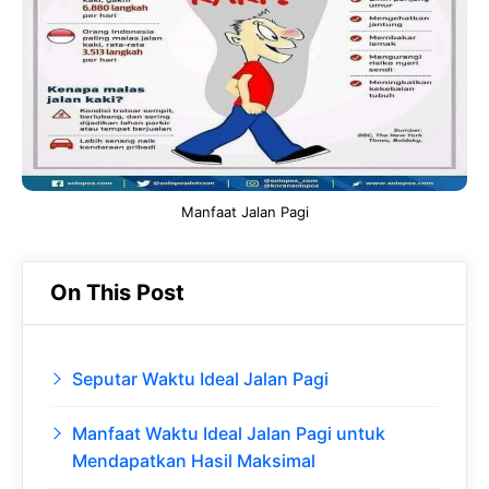
o
A
a
In
o
p
m
k
p
Manfaat Jalan Pagi
On This Post
Seputar Waktu Ideal Jalan Pagi
Manfaat Waktu Ideal Jalan Pagi untuk
Mendapatkan Hasil Maksimal