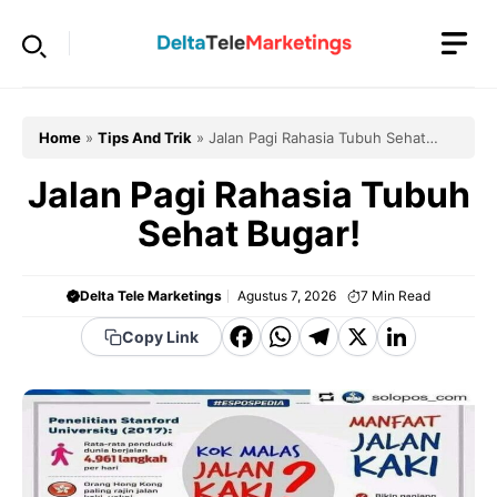
Langsung
ke
isi
Home
»
Tips And Trik
»
Jalan Pagi Rahasia Tubuh Sehat
Bugar!
Jalan Pagi Rahasia Tubuh
Sehat Bugar!
Delta Tele Marketings
Agustus 7, 2026
7
Min Read
F
W
T
X
Li
Copy Link
a
h
el
n
c
a
e
k
e
t
g
e
b
s
r
d