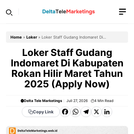
Langsung
ke
isi
Home
»
Loker
»
Loker Staff Gudang Indomaret Di
Kabupaten Rokan Hilir Maret Tahun 2025 (Apply Now)
Loker Staff Gudang
Indomaret Di Kabupaten
Rokan Hilir Maret Tahun
2025 (Apply Now)
Delta Tele Marketings
Juli 27, 2026
4
Min Read
F
W
T
X
Li
Copy Link
a
h
el
n
c
a
e
k