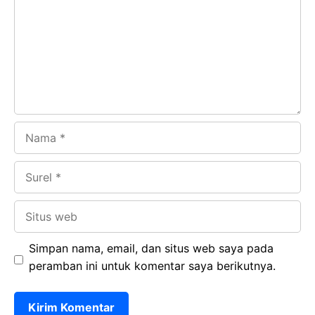
o
A
a
In
o
p
m
k
p
Nama
Surel
Situs
web
Simpan nama, email, dan situs web saya pada
peramban ini untuk komentar saya berikutnya.