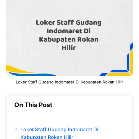
e
t
g
e
b
s
r
d
o
A
a
In
o
p
m
k
p
Loker Staff Gudang Indomaret Di Kabupaten Rokan Hilir
On This Post
Loker Staff Gudang Indomaret Di
Kabupaten Rokan Hilir