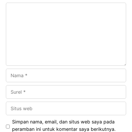
e
t
g
e
Komentar
b
s
r
d
o
A
a
In
o
p
m
k
p
Nama
Surel
Situs
web
Simpan nama, email, dan situs web saya pada
peramban ini untuk komentar saya berikutnya.