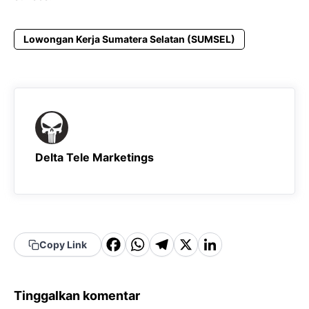
Lowongan Kerja Sumatera Selatan (SUMSEL)
Delta Tele Marketings
F
W
T
X
Li
Copy Link
a
h
el
n
c
a
e
k
Tinggalkan komentar