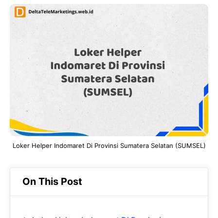
c
a
e
k
e
t
g
e
b
s
r
d
o
A
a
In
o
p
m
k
p
Loker Helper Indomaret Di Provinsi Sumatera Selatan (SUMSEL)
On This Post