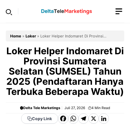
Langsung
ke
isi
Home
»
Loker
»
Loker Helper Indomaret Di Provinsi
Sumatera Selatan (SUMSEL) Tahun 2025 (Pendaftaran
Hanya Terbuka Beberapa Waktu)
Loker Helper Indomaret Di
Provinsi Sumatera
Selatan (SUMSEL) Tahun
2025 (Pendaftaran Hanya
Terbuka Beberapa Waktu)
Delta Tele Marketings
Juli 27, 2026
4
Min Read
F
W
T
X
Li
Copy Link
a
h
el
n