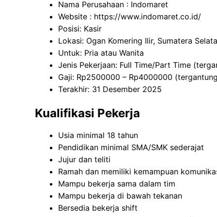
Nama Perusahaan :
Indomaret
Website :
https://www.indomaret.co.id/
Posisi: Kasir
Lokasi: Ogan Komering Ilir, Sumatera Selat
Untuk: Pria atau Wanita
Jenis Pekerjaan: Full Time/Part Time (terg
Gaji: Rp
2500000
– Rp
4000000
(tergantun
Terakhir: 31 Desember 2025
Kualifikasi Pekerja
Usia minimal 18 tahun
Pendidikan minimal SMA/SMK sederajat
Jujur dan teliti
Ramah dan memiliki kemampuan komunikas
Mampu bekerja sama dalam tim
Mampu bekerja di bawah tekanan
Bersedia bekerja shift