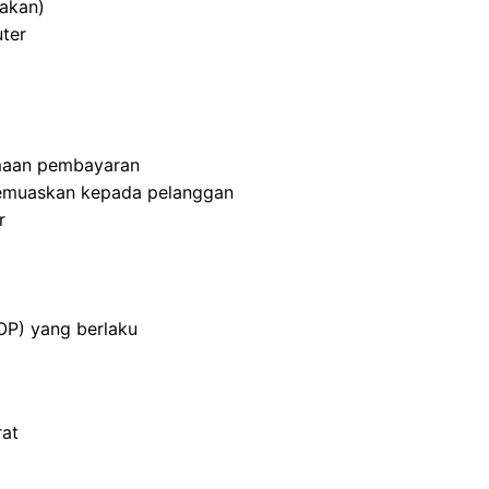
makan)
ter
imaan pembayaran
emuaskan kepada pelanggan
r
OP) yang berlaku
rat