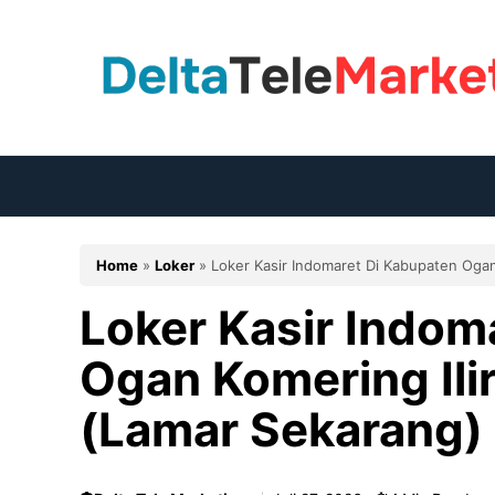
Langsung
ke
isi
Home
»
Loker
»
Loker Kasir Indomaret Di Kabupaten Ogan
Loker Kasir Indom
Ogan Komering Ili
(Lamar Sekarang)