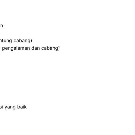
an
antung cabang)
g pengalaman dan cabang)
i yang baik