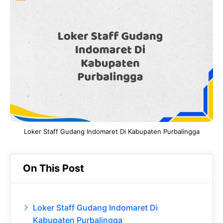
e
t
g
e
b
s
r
d
o
A
a
In
o
p
m
k
p
Loker Staff Gudang Indomaret Di Kabupaten Purbalingga
On This Post
Loker Staff Gudang Indomaret Di
Kabupaten Purbalingga