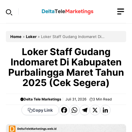
Langsung
ke
isi
Home
»
Loker
»
Loker Staff Gudang Indomaret Di
Kabupaten Purbalingga Maret Tahun 2025 (Cek Segera)
Loker Staff Gudang
Indomaret Di Kabupaten
Purbalingga Maret Tahun
2025 (Cek Segera)
Delta Tele Marketings
Juli 31, 2026
3
Min Read
F
W
T
X
Li
Copy Link
a
h
el
n
c
a
e
k