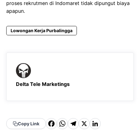
proses rekrutmen di Indomaret tidak dipungut biaya
apapun.
Lowongan Kerja Purbalingga
Delta Tele Marketings
F
W
T
X
Li
Copy Link
a
h
el
n