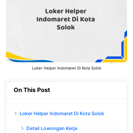
b
s
r
d
o
A
a
In
o
p
m
k
p
Loker Helper Indomaret Di Kota Solok
On This Post
Loker Helper Indomaret Di Kota Solok
Detail Lowongan Kerja