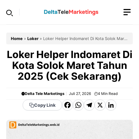
Langsung
ke
isi
Home
»
Loker
»
Loker Helper Indomaret Di Kota Solok Maret
Tahun 2025 (Cek Sekarang)
Loker Helper Indomaret Di
Kota Solok Maret Tahun
2025 (Cek Sekarang)
Delta Tele Marketings
Juli 27, 2026
4
Min Read
F
W
T
X
Li
Copy Link
a
h
el
n
c
a
e
k
e
t
g
e