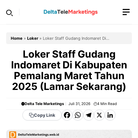
Langsung
ke
isi
Home
»
Loker
»
Loker Staff Gudang Indomaret Di
Kabupaten Pemalang Maret Tahun 2025 (Lamar Sekarang)
Loker Staff Gudang
Indomaret Di Kabupaten
Pemalang Maret Tahun
2025 (Lamar Sekarang)
Delta Tele Marketings
Juli 31, 2026
4
Min Read
F
W
T
X
Li
Copy Link
a
h
el
n
c
a
e
k