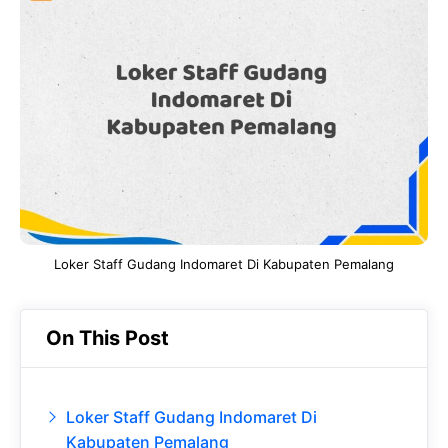
e
t
g
e
b
s
r
d
o
A
a
In
o
p
m
k
p
Loker Staff Gudang Indomaret Di Kabupaten Pemalang
On This Post
Loker Staff Gudang Indomaret Di
Kabupaten Pemalang