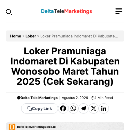
Langsung
ke
isi
Home
»
Loker
»
Loker Pramuniaga Indomaret Di Kabupaten
Wonosobo Maret Tahun 2025 (Cek Sekarang)
Loker Pramuniaga
Indomaret Di Kabupaten
Wonosobo Maret Tahun
2025 (Cek Sekarang)
Delta Tele Marketings
Agustus 2, 2026
4
Min Read
F
W
T
X
Li
Copy Link
a
h
el
n
c
a
e
k