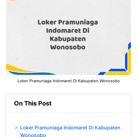
e
t
g
e
b
s
r
d
o
A
a
In
o
p
m
k
p
Loker Pramuniaga Indomaret Di Kabupaten Wonosobo
On This Post
Loker Pramuniaga Indomaret Di Kabupaten
Wonosobo