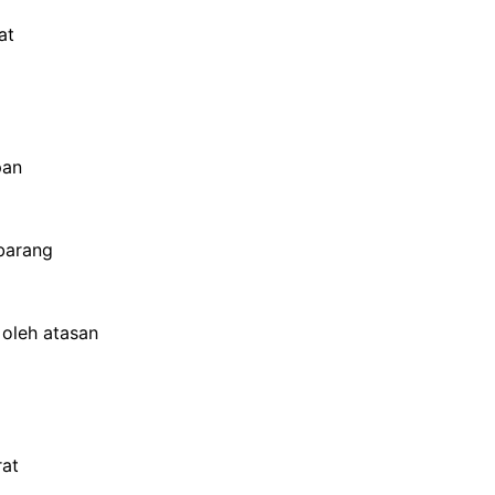
at
pan
barang
 oleh atasan
rat