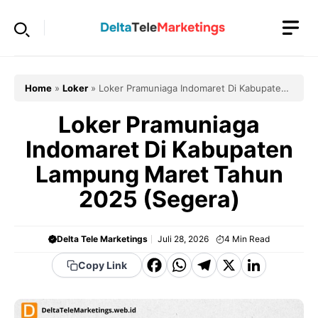
Langsung
ke
isi
Home
»
Loker
»
Loker Pramuniaga Indomaret Di Kabupaten
Lampung Maret Tahun 2025 (Segera)
Loker Pramuniaga
Indomaret Di Kabupaten
Lampung Maret Tahun
2025 (Segera)
Delta Tele Marketings
Juli 28, 2026
4
Min Read
F
W
T
X
Li
Copy Link
a
h
el
n
c
a
e
k