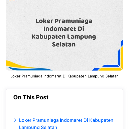
e
t
g
e
b
s
r
d
o
A
a
In
o
p
m
k
p
Loker Pramuniaga Indomaret Di Kabupaten Lampung Selatan
On This Post
Loker Pramuniaga Indomaret Di Kabupaten
Lampung Selatan