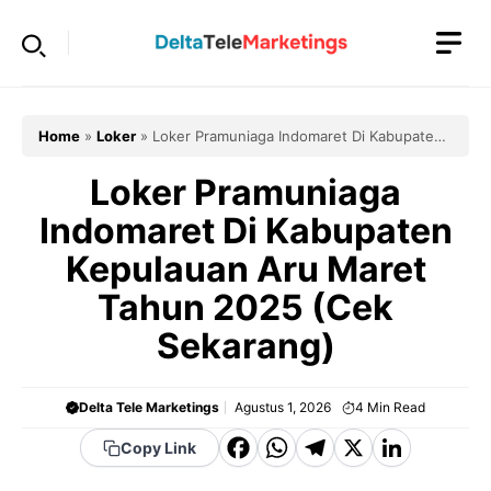
Langsung
ke
isi
Home
»
Loker
»
Loker Pramuniaga Indomaret Di Kabupaten
Kepulauan Aru Maret Tahun 2025 (Cek Sekarang)
Loker Pramuniaga
Indomaret Di Kabupaten
Kepulauan Aru Maret
Tahun 2025 (Cek
Sekarang)
Delta Tele Marketings
Agustus 1, 2026
4
Min Read
F
W
T
X
Li
Copy Link
a
h
el
n