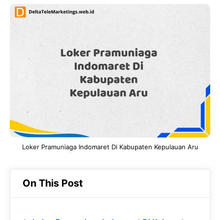
c
a
e
k
e
t
g
e
b
s
r
d
o
A
a
In
o
p
m
k
p
Loker Pramuniaga Indomaret Di Kabupaten Kepulauan Aru
On This Post