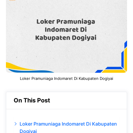
e
t
g
e
b
s
r
d
o
A
a
In
o
p
m
k
p
Loker Pramuniaga Indomaret Di Kabupaten Dogiyai
On This Post
Loker Pramuniaga Indomaret Di Kabupaten
Dogiyai