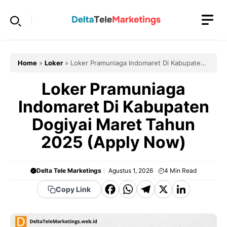
Langsung
ke
isi
Home
»
Loker
»
Loker Pramuniaga Indomaret Di Kabupaten
Dogiyai Maret Tahun 2025 (Apply Now)
Loker Pramuniaga
Indomaret Di Kabupaten
Dogiyai Maret Tahun
2025 (Apply Now)
Delta Tele Marketings
Agustus 1, 2026
4
Min Read
F
W
T
X
Li
Copy Link
a
h
el
n
c
a
e
k