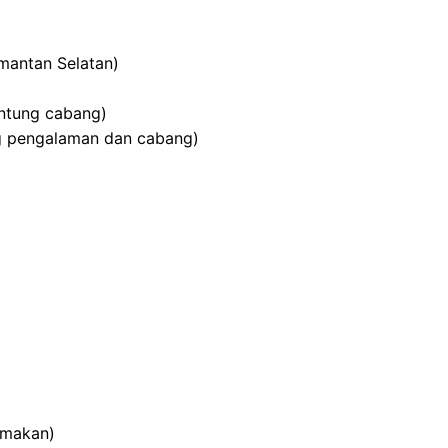
imantan Selatan)
antung cabang)
g pengalaman dan cabang)
tamakan)