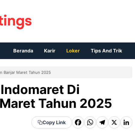
Beranda
Karir
Loker
Tips And Trik
n Banjar Maret Tahun 2025
Indomaret Di
 Maret Tahun 2025
F
W
T
X
Li
Copy Link
a
h
el
n