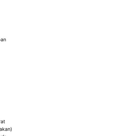
pan
rat
akan)