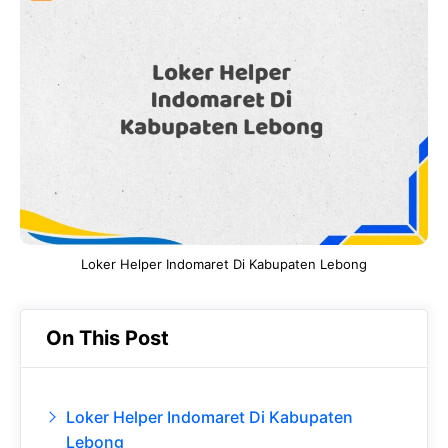
e
t
g
e
b
s
r
d
o
A
a
In
o
p
m
k
p
Loker Helper Indomaret Di Kabupaten Lebong
On This Post
Loker Helper Indomaret Di Kabupaten
Lebong