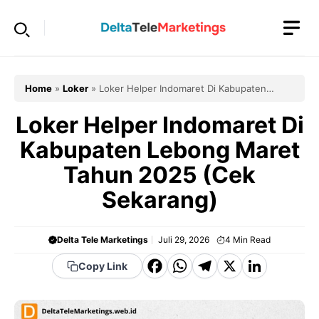
Langsung
ke
isi
Home
»
Loker
»
Loker Helper Indomaret Di Kabupaten
Lebong Maret Tahun 2025 (Cek Sekarang)
Loker Helper Indomaret Di
Kabupaten Lebong Maret
Tahun 2025 (Cek
Sekarang)
Delta Tele Marketings
Juli 29, 2026
4
Min Read
F
W
T
X
Li
Copy Link
a
h
el
n
c
a
e
k