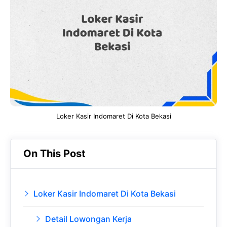
b
s
r
d
o
A
a
In
o
p
m
k
p
Loker Kasir Indomaret Di Kota Bekasi
On This Post
Loker Kasir Indomaret Di Kota Bekasi
Detail Lowongan Kerja