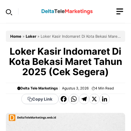
Langsung
ke
isi
Home
»
Loker
»
Loker Kasir Indomaret Di Kota Bekasi Maret
Tahun 2025 (Cek Segera)
Loker Kasir Indomaret Di
Kota Bekasi Maret Tahun
2025 (Cek Segera)
Delta Tele Marketings
Agustus 3, 2026
4
Min Read
F
W
T
X
Li
Copy Link
a
h
el
n
c
a
e
k
e
t
g
e