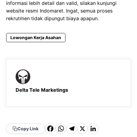
informasi lebih detail dan valid, silakan kunjungi
website resmi Indomaret. Ingat, semua proses
rekrutmen tidak dipungut biaya apapun.
Lowongan Kerja Asahan
Delta Tele Marketings
F
W
T
X
Li
Copy Link