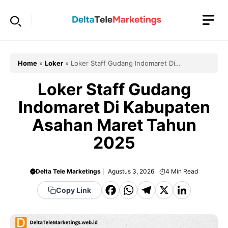
Langsung
ke
isi
Home
»
Loker
»
Loker Staff Gudang Indomaret Di
Kabupaten Asahan Maret Tahun 2025
Loker Staff Gudang
Indomaret Di Kabupaten
Asahan Maret Tahun
2025
Delta Tele Marketings
Agustus 3, 2026
4
Min Read
F
W
T
X
Li
Copy Link
a
h
el
n
c
a
e
k