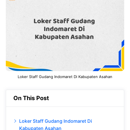
e
t
g
e
b
s
r
d
o
A
a
In
o
p
m
k
p
Loker Staff Gudang Indomaret Di Kabupaten Asahan
On This Post
Loker Staff Gudang Indomaret Di
Kabupaten Asahan