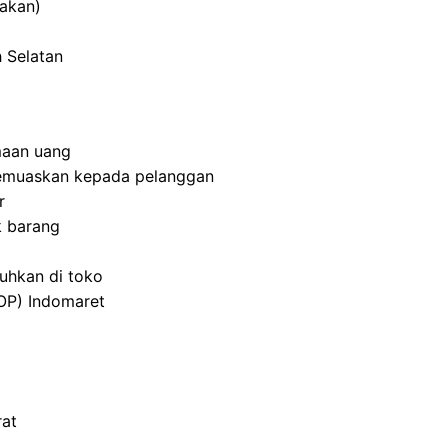
makan)
h Selatan
maan uang
emuaskan kepada pelanggan
r
k barang
uhkan di toko
OP) Indomaret
rat