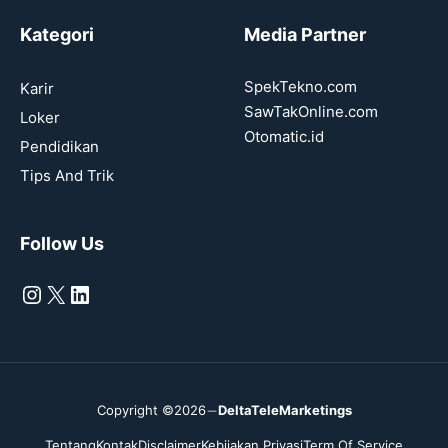
Kategori
Media Partner
SpekTekno.com
Karir
SawTakOnline.com
Loker
Otomatic.id
Pendidikan
Tips And Trik
Follow Us
Instagram
X
LinkedIn
Copyright ©2026
DeltaTeleMarketings
Tentang
Kontak
Disclaimer
Kebijakan Privasi
Term Of Service