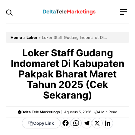
Langsung
ke
isi
Home
»
Loker
»
Loker Staff Gudang Indomaret Di
Kabupaten Pakpak Bharat Maret Tahun 2025 (Cek Sekarang)
Loker Staff Gudang
Indomaret Di Kabupaten
Pakpak Bharat Maret
Tahun 2025 (Cek
Sekarang)
Delta Tele Marketings
Agustus 5, 2026
4
Min Read
F
W
T
X
Li
Copy Link
a
h
el
n