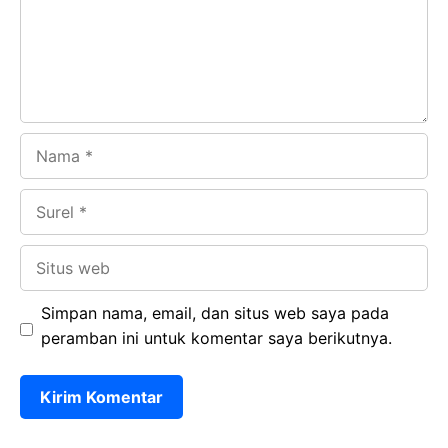
o
p
m
k
p
Nama
Surel
Situs
web
Simpan nama, email, dan situs web saya pada
peramban ini untuk komentar saya berikutnya.