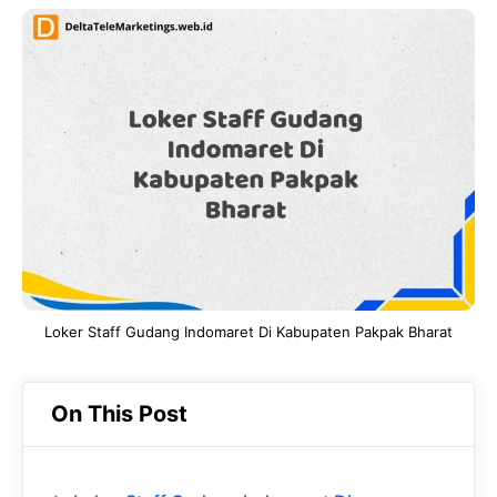
c
a
e
k
e
t
g
e
b
s
r
d
o
A
a
In
o
p
m
k
p
Loker Staff Gudang Indomaret Di Kabupaten Pakpak Bharat
On This Post