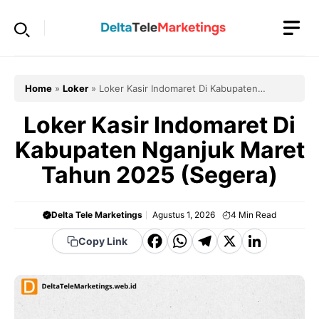
Langsung
ke
isi
Home
»
Loker
»
Loker Kasir Indomaret Di Kabupaten
Nganjuk Maret Tahun 2025 (Segera)
Loker Kasir Indomaret Di
Kabupaten Nganjuk Maret
Tahun 2025 (Segera)
Delta Tele Marketings
Agustus 1, 2026
4
Min Read
F
W
T
X
Li
Copy Link
a
h
el
n
c
a
e
k
e
t
g
e