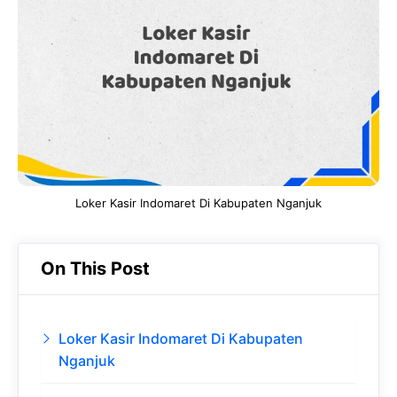
b
s
r
d
o
A
a
In
o
p
m
k
p
Loker Kasir Indomaret Di Kabupaten Nganjuk
On This Post
Loker Kasir Indomaret Di Kabupaten
Nganjuk