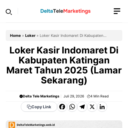
Langsung
ke
isi
Home
»
Loker
»
Loker Kasir Indomaret Di Kabupaten
Katingan Maret Tahun 2025 (Lamar Sekarang)
Loker Kasir Indomaret Di
Kabupaten Katingan
Maret Tahun 2025 (Lamar
Sekarang)
Delta Tele Marketings
Juli 29, 2026
4
Min Read
F
W
T
X
Li
Copy Link
a
h
el
n
c
a
e
k