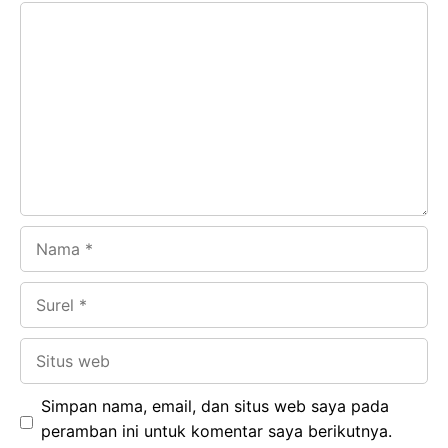
Komentar
b
s
r
d
o
A
a
In
o
p
m
k
p
Nama
Surel
Situs
web
Simpan nama, email, dan situs web saya pada
peramban ini untuk komentar saya berikutnya.