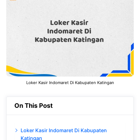
e
t
g
e
b
s
r
d
o
A
a
In
o
p
m
k
p
Loker Kasir Indomaret Di Kabupaten Katingan
On This Post
Loker Kasir Indomaret Di Kabupaten
Katingan