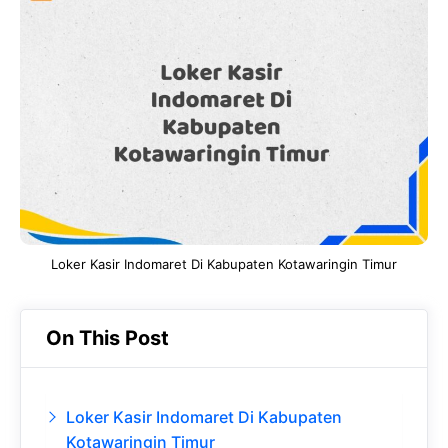
e
t
g
e
b
s
r
d
o
A
a
In
o
p
m
k
p
Loker Kasir Indomaret Di Kabupaten Kotawaringin Timur
On This Post
Loker Kasir Indomaret Di Kabupaten
Kotawaringin Timur