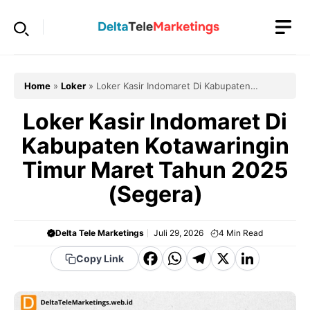
Langsung
ke
isi
Home
»
Loker
»
Loker Kasir Indomaret Di Kabupaten
Kotawaringin Timur Maret Tahun 2025 (Segera)
Loker Kasir Indomaret Di
Kabupaten Kotawaringin
Timur Maret Tahun 2025
(Segera)
Delta Tele Marketings
Juli 29, 2026
4
Min Read
F
W
T
X
Li
Copy Link
a
h
el
n
c
a
e
k