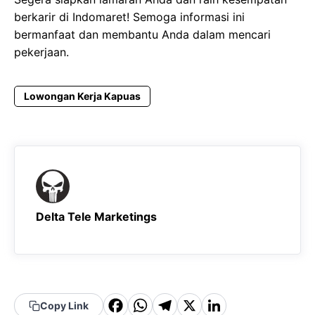
berkarir di Indomaret! Semoga informasi ini
bermanfaat dan membantu Anda dalam mencari
pekerjaan.
Lowongan Kerja Kapuas
Delta Tele Marketings
F
W
T
X
Li
Copy Link