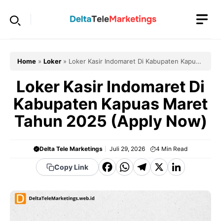
Langsung
ke
isi
Home
»
Loker
»
Loker Kasir Indomaret Di Kabupaten Kapuas
Maret Tahun 2025 (Apply Now)
Loker Kasir Indomaret Di
Kabupaten Kapuas Maret
Tahun 2025 (Apply Now)
Delta Tele Marketings
Juli 29, 2026
4
Min Read
F
W
T
X
Li
Copy Link
a
h
el
n
c
a
e
k
e
t
g
e