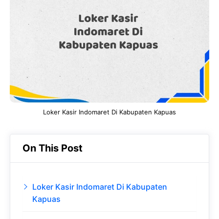
b
s
r
d
o
A
a
In
o
p
m
k
p
Loker Kasir Indomaret Di Kabupaten Kapuas
On This Post
Loker Kasir Indomaret Di Kabupaten
Kapuas