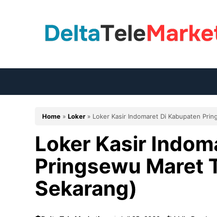
Langsung
ke
isi
Home
»
Loker
»
Loker Kasir Indomaret Di Kabupaten Pri
Loker Kasir Indom
Pringsewu Maret 
Sekarang)