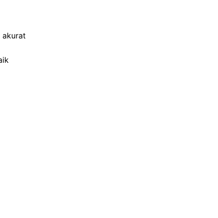
 akurat
aik