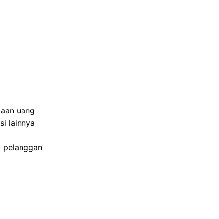
maan uang
i lainnya
 pelanggan