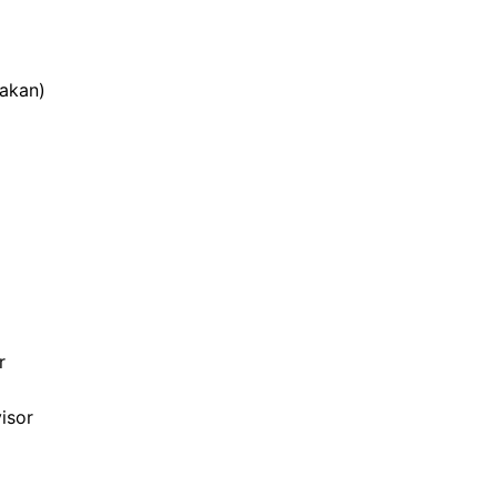
makan)
r
isor