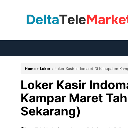
Langsung
ke
isi
Home
»
Loker
»
Loker Kasir Indomaret Di Kabupaten Kam
Loker Kasir Indom
Kampar Maret Tah
Sekarang)